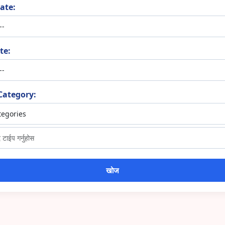
ate:
te:
Category: