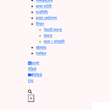
एक्सक्लुसिभ
कभर स्टोरी
राजनिति
बजार अर्थतन्त्र
विचार
नेपाली ब्रान्ड
समाज
कला / संस्कृति
खेलकुद
गलोबल
पात्रो
रेडियो
भिडियो
EN
×