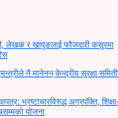
ी, लेखक र खापुङलाई फौजदारी कसुरमा
रिस
मन्त्रीले नै मानेनन् केन्द्रीय सुरक्षा समित
त्र: भ्रष्टाचारविरुद्ध अग्रपंक्ति, शिक्षा
हबसम्मको योजना