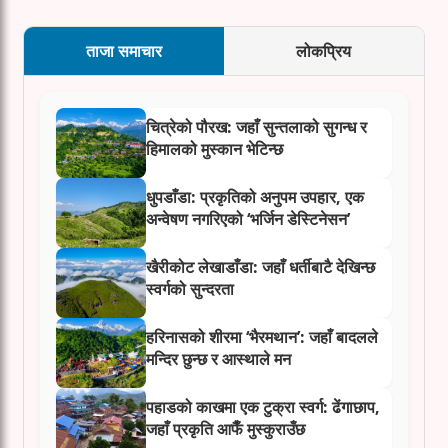
ताजा समाचार
लोकप्रिय
चित्रेको पौरख: जहाँ सुन्तलाको सुगन्ध र
हिमालको मुस्कान भेटिन्छ
धुपडाँडा: प्रकृतिको अनुपम उपहार, एक
अन्वेषण नगरिएको ‘भर्जिन डेस्टिनेसन’
खैरीकोट लेखाडाँडा: जहाँ धर्तीबाटै देखिन्छ
स्वर्गको सुन्दरता
हरिनासको शीरमा ‘भैरमथान’: जहाँ बादलले
मन्दिर छुन्छ र आस्थाले मन
पहाडको काखमा एक टुक्रा स्वर्ग: ढेंगाछाप,
जहाँ प्रकृति आफैँ मुस्कुराउँछ