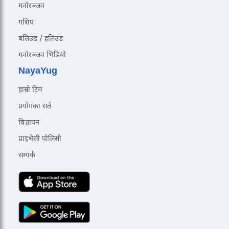
मनोरञ्जन
गशिप
बलिउड / हलिउड
मनोरञ्जन भिडियो
NayaYug
हाम्रो टिम
प्रयोगका सर्त
विज्ञापन
प्राइभेसी पोलिसी
सम्पर्क