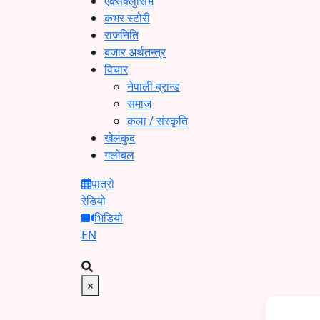
एक्सक्लुसिभ
कभर स्टोरी
राजनिति
बजार अर्थतन्त्र
विचार
नेपाली ब्रान्ड
समाज
कला / संस्कृति
खेलकुद
गलोबल
पात्रो
रेडियो
भिडियो
EN
×