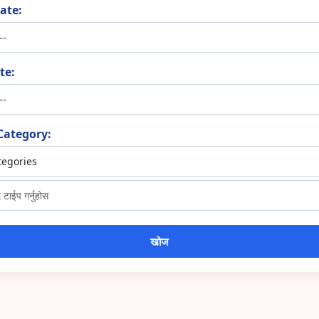
ate:
te:
Category: