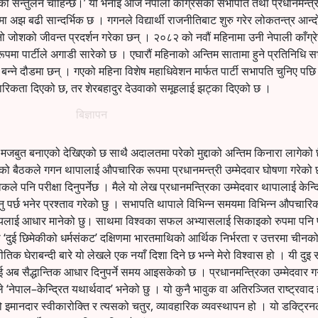
ो सन्तुलन चाहिन्छ।’ यो भनाइ आज नेपाली काँग्रेसका सभापति तथा प्रधानमन्त्
ा अझ बढी सान्दर्भिक छ । गगनले विद्यार्थी राजनीतिबाट शुरु गरेर लोकतन्त्र आन्
ो जोशको जीवन्त प्रदर्शन गरेका छन् । २०८२ को नवौं महिनामा उनी नेपाली काँग्
ूपमा पार्टीले अगाडी सारेको छ । एघारौं महिनाको अन्तिम सातामा हुने प्रतिनिधि 
 बन्ने दौडमा छन् । गएको महिना विशेष महाधिवेशन मार्फत पार्टी सभापति चुनिए पछ
िकता दिएको छ, तर शेरबहादुर देउवाको समूहलाई झट्का दिएको छ ।
बिज्ञापन
मजबुत बनाएको देखिएको छ साथै अदालतमा परेको मुद्दाको अन्तिम किनारा लागेको 
ितिको बैठकले गगन थापालाई औपचारिक रूपमा प्रधानमन्त्री उम्मेदवार घोषणा गरेको
े पनि परीक्षा दिनुपर्नेछ । मैले यो लेख प्रधानमन्त्रिका उम्मेदवार थापालाई केन्द्
ल्नु पर्छ भनेर प्रश्ताव गरेको छु । सभापति थापाले विभिन्न समयमा विभिन्न औपचारि
विषयलाई आधार मानेको छु। साथमा विश्वका सफल अभ्यासलाई सिकाइको रुपमा पनि प
 ‘दुई छिमेकीको धर्मसंकट’ दक्षिणमा भारतमाथिको आर्थिक निर्भरता र उत्तरमा चीनको
 घेराबन्दी बारे यो लेखले एक नयाँ दिशा दिने छ भन्ने मेरो विश्वास हो । यी दुइ 
 अब सैद्धान्तिक आधार दिनुपर्ने समय आइसकेको छ । प्रधानमन्त्रिका उम्मेदवार 
ले ‘नेपाल–केन्द्रित यथार्थवाद’ भनेको छु । यो कुनै भावुक वा अतिरञ्जित राष्ट्रवाद
मानदार स्वीकारोक्ति र त्यसको चतुर, व्यावहारिक व्यवस्थापन हो । यो डक्ट्रिन