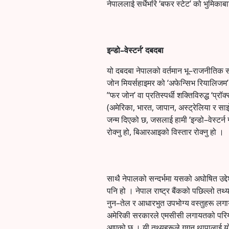
नेपाललाई सधैंभरि ‘बफर स्टेट’ को भुमिकाबाट
इन्डो–वेस्टर्न’ दबदबा
यो दबदबा नेपालको वर्तमान भू–राजनीतिक सन्दर
जोन मियर्सहाइमर को ‘अफेन्सिभ रियालिजम’ सिद
’‘फर जोन’ वा प्रतिस्पर्धी शक्तिविरुद्ध ‘प
(अमेरिका, भारत, जापान, अस्ट्रेलिया र सा
जन्म दिएको छ, जसलाई हामी ‘इन्डो–वेस्टर्न
रोक्नु हो, बिआरआइको विस्तार रोक्नु हो ।
साथै नेपालको सन्दर्भमा यसको अघोषित उद्देश
पनि हो । नेपाल राष्ट्र बैंकको पछिल्लो त
नुन–तेल र आधारभुत उपभोग्य वस्तुहरू लगा
अमेरिकी सरकारले एमसीसी लगायतको परियोजना
आएको छ । यी तथ्यहरूले गगन थापालाई यो 