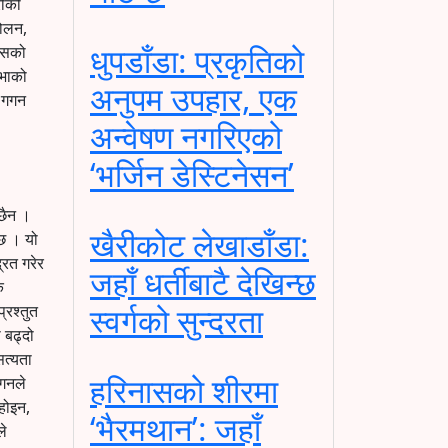
रीको
दोलन,
धुपडाँडा: प्रकृतिको
रेसको
सभाको
अनुपम उपहार, एक
ि गगन
अन्वेषण नगरिएको
‘भर्जिन डेस्टिनेसन’
छैन ।
खैरीकोट लेखाडाँडा:
 छ । यो
रित गरेर
जहाँ धर्तीबाटै देखिन्छ
क
स्वर्गको सुन्दरता
्रश्तुत
 बढ्दो
सत्यता
हरिनासको शीरमा
गगनले
 होइन,
‘भैरमथान’: जहाँ
ले