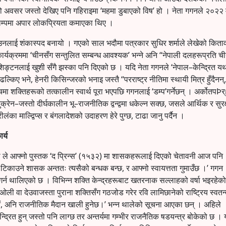
लो अवसर जस्तो देखिए पनि गहिराइमा ‘महमा डुबाएको विष’ हो । नेता गगनले २०२२ म
याम्पमा अपार लोकप्रियता कमाएका थिए ।
मा उनलाई शंकास्पद बनायो । गएको साल भदौमा पत्रकार सुधिर शर्माले लेखेको कित
ार्यक्रममा ‘चीनसँग सन्तुलित सम्बन्ध आवश्यक’ भन्ने अनि “नेपाली दलहरूप्रति च
 वाशिङ्टनलाई खुशी सँगै झस्का पनि दिएको छ । यदि नेता गगनले ‘नेपाल–केन्द्रित यथ
ल्किए भने, हेनरी किसिन्जरको भनाइ जस्तै “परराष्ट्र नीतिमा स्थायी मित्र हुँदैनन्,
पश्चिमा शक्तिहरूको तत्कालीन स्वार्थ पूरा भएपछि गगनलाई ‘डम्प’गर्नेछन् । अर्कोतपÞ
्रेन–जस्तो दीर्घकालीन भू–राजनीतिक द्वन्द्वमा धकेल्न सक्छ, जसले आर्थिक र सुरक्ष
ीलंका माल्द्विप्स र बंगलादेशको उदाहरण हेरे पुग्छ, टाढा जानु पर्दैन ।
र्य
 ले आफ्नो पुस्तक ‘द प्रिन्स’ (१५३२) मा शासकहरूलाई दिएको चेतावनी आज पनि
ा टिकाउने शासक अन्ततः त्यसैको बन्धक बन्छ, र आफ्नो स्वायत्तता गुमाउँछ ।’ गगन
गर्न थालिएको छ । विभिन्न शक्ति केन्द्रहरूबाट खतरनाक सल्लाहको वर्षा भइरहेको 
 वा देउवाजस्ता पुराना शक्तिसँग गठजोड गरेर रवि लामिछानेको राष्ट्रिय स्वतन्त्
औं, अनि राजनीतिक मैदान खाली हुनेछ।’ भन्न थालेको सूचना आएका छन् । अहिले
ेन्द्रित हुन् जस्तो पनि लाग्छ तर अन्तर्यमा गम्भीर राजनैतिक षडयन्त्र बोकेको छ । 