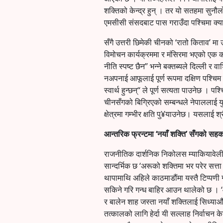
शक्तिको केन्द्र हुन् । तर यो सतहमा सुनौ
एमसीसी संसदबाट पास गराउँदा पश्चिमा क्
सँगै उत्तरी छिमेकी चीनको ‘रातो किताव’ 
विमोचन कार्यक्रममा र मंसिरमा भएको एक क
नीति स्पष्ट छैन” भन्ने बक्तब्यले दिल्ली र
नअपनाई आफूलाई पूर्ण रूपमा दक्षिण पश्चिम ढ
स्वार्थ हुन्छन्“ ले पूर्ण सत्यता पाउनेछ । 
चीनसँगको बिग्रिएको सम्बन्धले नेपाललाई युक
क्षेत्रमा गम्भीर क्षति पु¥याउनेछ। यसलाई श्र
आन्तरिक फ्रन्टमा ‘नयाँ शक्ति’ सँगको सहका
राजनीतिक दार्शनिक निकोलस म्याकियावेली
सान्दर्भिक छ ‘अरूको शक्तिमा भर परेर सत्त
थापामाथि अहिले काठमाडौंमा यस्तै टिप्पणी 
सकिने गरि गन्ध बाहिर आउन थालेको छ । ‘ओली
र बालेन शाह जस्ता नयाँ शक्तिलाई सिध्या
तत्कालको लागि हेर्दा यी सल्लाह निर्वाचन क