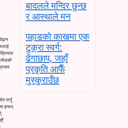
बादलले मन्दिर छुन्छ
र आस्थाले मन
पहाडको काखमा एक
द्वान
टुक्रा स्वर्ग:
हरूलाई
सक्रियता
ढेंगाछाप, जहाँ
गठजोडको
प्रकृति आफैँ
प्रभाव
मुस्कुराउँछ
र पार्नु
मा इन्धन,
ी,
दै
ी