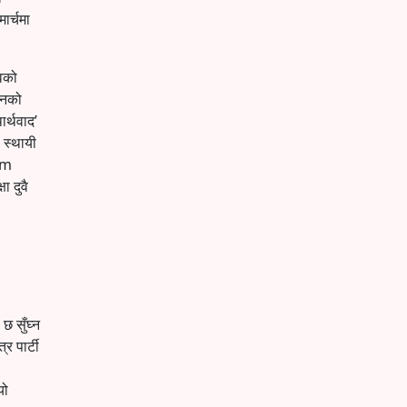
ार्चमा
ावको
ीनको
ार्थवाद’
 स्थायी
र्m
ा दुवै
छ सुँघ्न
र पार्टी
यो