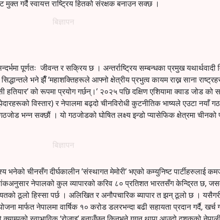
 मुक्त गर्दै स्वायत्त राष्ट्रिय हितको संरक्षक बनाउन सक्छ ।
बिज्ञापन
्भमा पूर्णतः जीवन्त र सक्रिय छ । अन्तर्राष्ट्रिय सम्बन्धका प्रमुख यथार्थवादी वि
्धान्तले भने झैँ ‘महाशक्तिहरूले आफ्नो क्षेत्रीय प्रभुत्व कायम राख्न साना राष्ट्र
्रॉक्सी हतियार’ को रूपमा प्रयोग गर्छन्।’ २०२५ पछि दक्षिण एशियामा क्वाड जोड को 
झेदारहरूको विस्तार) र नेपालमा बढ्दो चीनविरोधी कुटनीतिक भाष्यले एउटा नयाँ 
 गठजोड भन्न सक्छौं । यो गठजोडको घोषित लक्ष्य इन्डो प्यासेफिक क्षेत्रमा चीनको 
बिज्ञापन
्य भनेको चीनसँग दीर्घकालीन ’संस्थागत मेमोरी’ भएको कम्युनिष्ट पार्टीहरुलाई कमजो
थ्यांकअनुसार नेपालको कुल व्यापारको करिव ८० प्रतिशत भारतसँग केन्द्रित छ, जस
यतको ठूलो हिस्सा पर्छ । अलिखित र अनौपचारिक ब्यापार त झन् ठूलो छ । यसैगर
 मार्फत नेपालमा वार्षिक १० करोड डलरभन्दा बढी सहायता प्रदान गर्दै, खर्च गर्
क्याम्पको स्वाभाविक ‘रोजाइ’ बनाउँछन् किनभने गगन थापा आउदो दशकको नेपाल