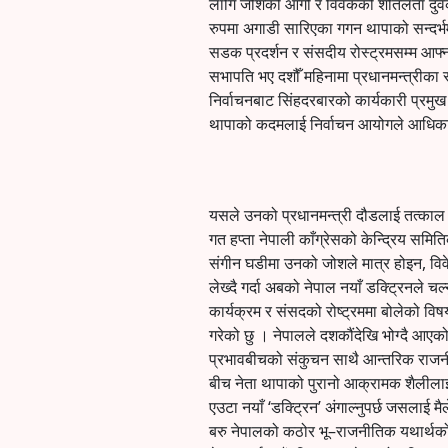
लागि जोशको आगो र विवेकको शीतलता दुवैक
रुपमा अगाडी सारिएका गगन थापाको सन्दर्भम
सडक प्रदर्शन र संसदीय रोस्ट्रमसम्म आफ्न
सभापति भए दशौँ महिनामा प्रधानमन्त्रीका र
निर्वाचनबाट सिंहदरबारको कार्यकारी प्रमुख
थापाको कदमलाई निर्वाचन आयोगले आधिकार
यसले उनको प्रधानमन्त्री दौडलाई तत्काल 
गत हप्ता नेपाली काँग्रेसको केन्द्रिय सम
संगीन घडीमा उनको जोशले मात्र होइन, विवेकल
लेख्दै गर्दा अबको नेपाल नयाँ डक्ट्रिनले च
कार्यक्रम र संसदको रोष्ट्रममा बोलेको 
गरेको छु । नेपालले दशकौंदेखि भोग्दै आएको
प्रभावबीचको संकुचन साथै आन्तरिक राजनीतिक
बीच नेता थापाको पुरानो आक्रामक शैलीलाई
एउटा नयाँ ‘डक्ट्रिन’ अंगाल्नुपर्छ जसलाई मै
बरु नेपालको कठोर भू–राजनीतिक यथार्थको इ