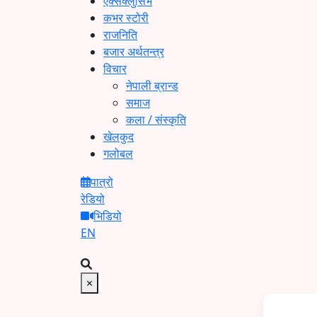
एक्सक्लुसिभ
कभर स्टोरी
राजनिति
बजार अर्थतन्त्र
विचार
नेपाली ब्रान्ड
समाज
कला / संस्कृति
खेलकुद
गलोबल
पात्रो
रेडियो
भिडियो
EN
×