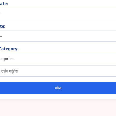
ate:
te:
Category: