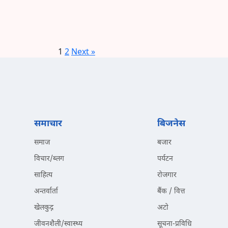
1
2
Next »
समाचार
बिजनेस
समाज
बजार
विचार/ब्लग
पर्यटन
साहित्य
रोजगार
अन्तर्वार्ता
बैंक / वित्त
खेलकुद़़
अटो
जीवनशैली/स्वास्थ्य
सूचना-प्रविधि