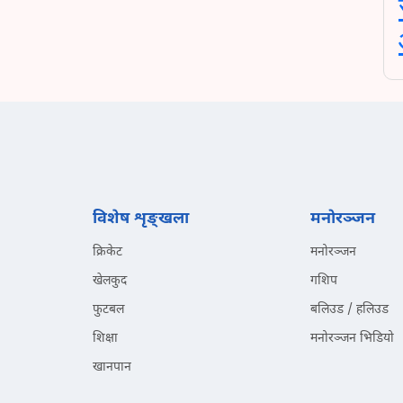
विशेष शृङ्खला
मनोरञ्जन
क्रिकेट
मनोरञ्जन
खेलकुद
गशिप
फुटबल
बलिउड / हलिउड
शिक्षा
मनोरञ्जन भिडियो
खानपान