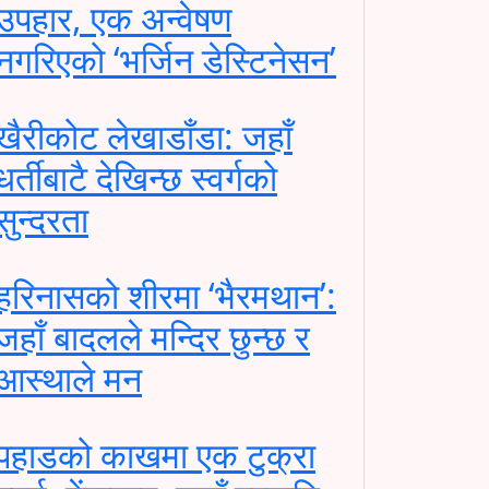
उपहार, एक अन्वेषण
नगरिएको ‘भर्जिन डेस्टिनेसन’
खैरीकोट लेखाडाँडा: जहाँ
धर्तीबाटै देखिन्छ स्वर्गको
सुन्दरता
हरिनासको शीरमा ‘भैरमथान’:
जहाँ बादलले मन्दिर छुन्छ र
आस्थाले मन
पहाडको काखमा एक टुक्रा