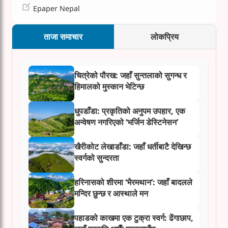
Epaper Nepal
ताजा समाचार
लोकप्रिय
चित्रेको पौरख: जहाँ सुन्तलाको सुगन्ध र
हिमालको मुस्कान भेटिन्छ
धुपडाँडा: प्रकृतिको अनुपम उपहार, एक
अन्वेषण नगरिएको ‘भर्जिन डेस्टिनेसन’
खैरीकोट लेखाडाँडा: जहाँ धर्तीबाटै देखिन्छ
स्वर्गको सुन्दरता
हरिनासको शीरमा ‘भैरमथान’: जहाँ बादलले
मन्दिर छुन्छ र आस्थाले मन
पहाडको काखमा एक टुक्रा स्वर्ग: ढेंगाछाप,