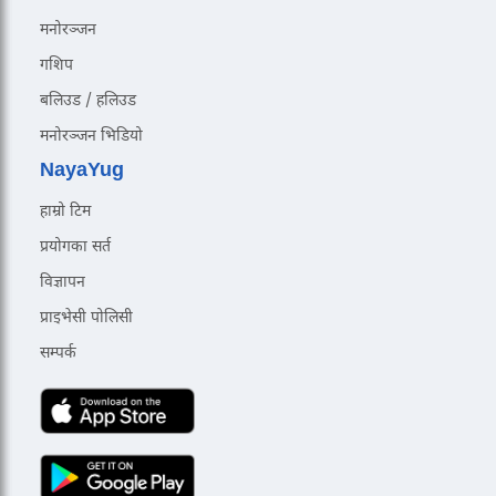
मनोरञ्जन
गशिप
बलिउड / हलिउड
मनोरञ्जन भिडियो
NayaYug
हाम्रो टिम
प्रयोगका सर्त
विज्ञापन
प्राइभेसी पोलिसी
सम्पर्क