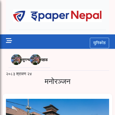
Skip
to
Epaper Nepal
content
युनिकोड
सुगन्ध
पहाड
२०८३ श्रावण २४
मनोरञ्जन