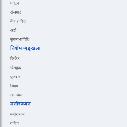
पर्यटन
रोजगार
बैंक / वित्त
अटो
सूचना-प्रविधि
विशेष शृङ्खला
क्रिकेट
खेलकुद
फुटबल
शिक्षा
खानपान
मनोरञ्जन
मनोरञ्जन
गशिप