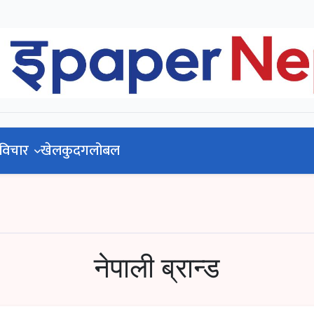
pal
विचार
खेलकुद
गलोबल
नेपाली ब्रान्ड