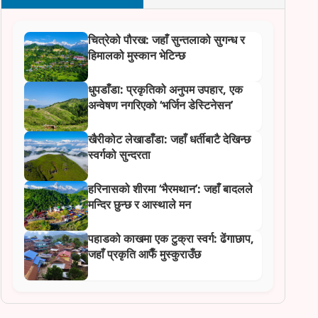
चित्रेको पौरख: जहाँ सुन्तलाको सुगन्ध र
हिमालको मुस्कान भेटिन्छ
धुपडाँडा: प्रकृतिको अनुपम उपहार, एक
अन्वेषण नगरिएको ‘भर्जिन डेस्टिनेसन’
खैरीकोट लेखाडाँडा: जहाँ धर्तीबाटै देखिन्छ
स्वर्गको सुन्दरता
हरिनासको शीरमा ‘भैरमथान’: जहाँ बादलले
मन्दिर छुन्छ र आस्थाले मन
पहाडको काखमा एक टुक्रा स्वर्ग: ढेंगाछाप,
जहाँ प्रकृति आफैँ मुस्कुराउँछ