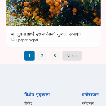
बागलुङमा झण्डै २७ करोडको सुन्तला उत्पादन
Epaper Nepal
1
2
3
Next »
विशेष शृङ्खला
मनोरञ्जन
क्रिकेट
मनोरञ्जन