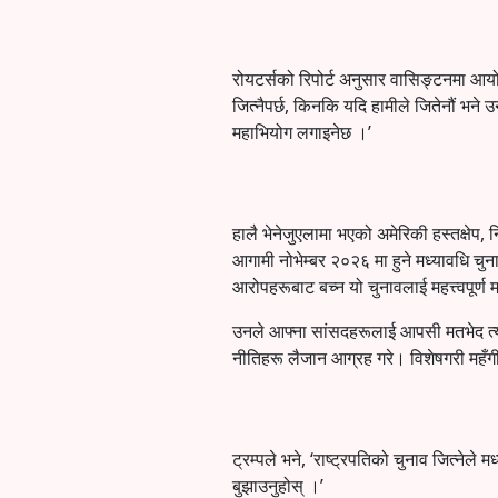
रोयटर्सको रिपोर्ट अनुसार वासिङ्टनमा आयो
जित्नैपर्छ, किनकि यदि हामीले जितेनौं भन
महाभियोग लगाइनेछ ।’
हालै भेनेजुएलामा भएको अमेरिकी हस्तक्षेप, न
आगामी नोभेम्बर २०२६ मा हुने मध्यावधि चुन
आरोपहरूबाट बच्न यो चुनावलाई महत्त्वपूर्ण 
उनले आफ्ना सांसदहरूलाई आपसी मतभेद त्याग्
नीतिहरू लैजान आग्रह गरे। विशेषगरी महँ
ट्रम्पले भने, ‘राष्ट्रपतिको चुनाव जित्ने
बुझाउनुहोस् ।’