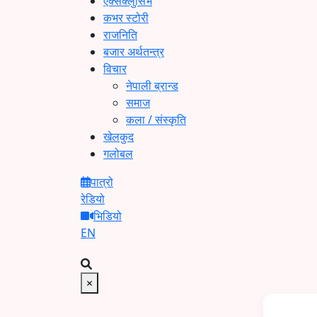
एक्सक्लुसिभ
कभर स्टोरी
राजनिति
बजार अर्थतन्त्र
विचार
नेपाली ब्रान्ड
समाज
कला / संस्कृति
खेलकुद
गलोबल
पात्रो
रेडियो
भिडियो
EN
×