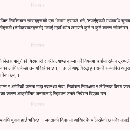
बिज्ञापन
जित रिपब्लिकन सांसदहरूको एक भेलामा ट्रम्पले भने, ‘तपाईंहरूले मध्यावधि चुना
े उनीहरूले (डेमोक्रयाटहरूले) मलाई महाभियोग लगाउने कुनै न कुनै कारण खोज्नेछन
बिज्ञापन
िकोलस मादुरोको गिरफ्तारी र ग्रीनल्याण्ड कब्जा गर्ने विषयमा चर्चामा रहेका ट्रम्पल
ावका लागि एजेन्डा तय गरिरहेका छन् । उनले आफूविरुद्ध हुन सक्ने सम्भावित अनुस
मानेका छन् ।
न र अमेरिकी जनता माझ स्वास्थ्य सेवा, निर्वाचन निष्पक्षता र लैङ्गिक विषय जस्
गीका कारण आक्रोशित जनतालाई रिझाउन उनले निर्देशन दिएका छन् ।
बिज्ञापन
ले मध्यावधि चुनाव हार्छ भनिन्छ । जनताको दिमागमा आखिर के चलिरहेको छ भनेर मलाई