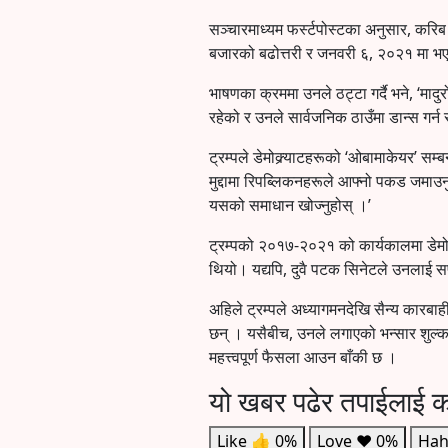
सञ्चारमाध्यम फर्स्टपोस्टका अनुसार, करिब ८
बजारको बढोत्तरी र जनवरी ६, २०२१ मा भए
भाषणका क्रममा उनले ठट्टा गर्दै भने, ‘मादुर
रहेको र उनले सार्वजनिक ठाउँमा डान्स गर्न 
ट्रम्पले डेमोक्र्याटहरूको ‘ओबामाकेयर’ सम
मुद्दामा रिपब्लिकनहरूले आफ्नो पकड जमाउनुपर्ने
यसको समाधान खोज्नुहोस् ।’
ट्रम्पको २०१७-२०२१ को कार्यकालमा डेमोक्
थियो। यद्यपि, दुवै पटक सिनेटले उनलाई 
अहिले ट्रम्पले अध्यागमनदेखि सैन्य कारबाही 
छन् । यसैबीच, उनले लगाएको भन्सार शुल्क स
महत्त्वपूर्ण फैसला आउन बाँकी छ ।
यो खबर पढेर तपाईलाई क
Like
👍
0%
Love
❤️
0%
Hah