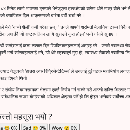
४ मिनेट लामो भाषणमा ट्रम्पले भेनेजुएला हस्तक्षेपको बारेमा थोरै मात्र बोले भने 
को क्यापिटल हिल आक्रमणको बारेमा बढी चर्चा गरे ।
ोले मेरो ‘नाच्ने शैली’ कपी गरेका छन्।’ उनले आफ्नी श्रीमती मेलानिया ट्रम्प निकै प
रोक लगाउँदै ‘यो राष्ट्रपतिका लागि सुहाउने कुरा होइन’ भन्ने गरेको सुनाए ।
्बन्धी सन्देशलाई कडा टक्कर दिन रिपब्लिकनहरूलाई आग्रह गरे। उनले स्वास्थ्य से
 भन्दै सांसदहरूलाई भने, ‘यो धेरै महत्त्वपूर्ण मुद्दा हो, स्वास्थ्य सेवाको स्वामित्व ल
र्याट नेतृत्वको ‘हाउस अफ रिप्रिजेन्टेटिभ्स’ ले उनलाई दुई पटक महाभियोग लगाए
सफाइ दिएको थियो ।
र संघीय नियमनसम्मका क्षेत्रमा एक्लै निर्णय गर्न सक्ने गरी आफ्नो शक्ति विस्तार 
ंवैधानिक रूपमा कंग्रेसको अधिकार क्षेत्रमा पर्ने हो कि होइन भन्नेबारे सर्वोच्च
स्तो महसुस भयो ?
a
😂
0%
Sad
😢
0%
Wow
😮
0%