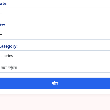
ate:
te:
Category: