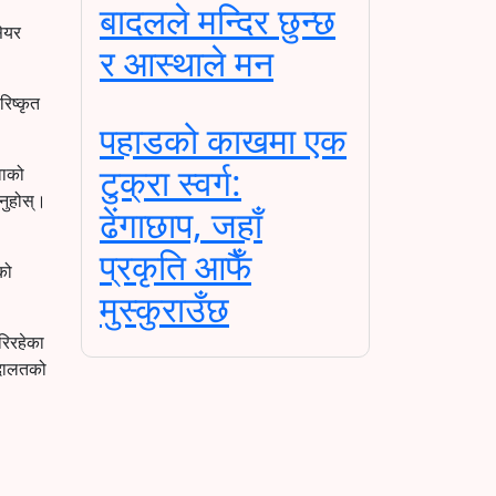
बादलले मन्दिर छुन्छ
सेयर
र आस्थाले मन
रिष्कृत
पहाडको काखमा एक
टुक्रा स्वर्ग:
वाको
िनुहोस्।
ढेंगाछाप, जहाँ
प्रकृति आफैँ
को
मुस्कुराउँछ
गरिरहेका
 अदालतको