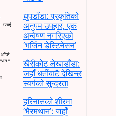
धुपडाँडा: प्रकृतिको
व
अनुपम उपहार, एक
् । मलाई
अन्वेषण नगरिएको
‘भर्जिन डेस्टिनेसन’
े अहिले
न्धान र
खैरीकोट लेखाडाँडा:
जहाँ धर्तीबाटै देखिन्छ
ता
स्वर्गको सुन्दरता
हरिनासको शीरमा
‘भैरमथान’: जहाँ