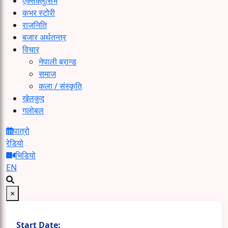
एक्सक्लुसिभ
कभर स्टोरी
राजनिति
बजार अर्थतन्त्र
विचार
नेपाली ब्रान्ड
समाज
कला / संस्कृति
खेलकुद
गलोबल
पात्रो
रेडियो
भिडियो
EN
×
Start Date: