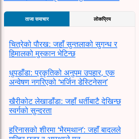
ताजा समाचार
लोकप्रिय
चित्रेको पौरख: जहाँ सुन्तलाको सुगन्ध र
हिमालको मुस्कान भेटिन्छ
धुपडाँडा: प्रकृतिको अनुपम उपहार, एक
अन्वेषण नगरिएको ‘भर्जिन डेस्टिनेसन’
खैरीकोट लेखाडाँडा: जहाँ धर्तीबाटै देखिन्छ
स्वर्गको सुन्दरता
हरिनासको शीरमा ‘भैरमथान’: जहाँ बादलले
मन्दिर छुन्छ र आस्थाले मन