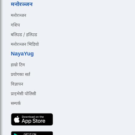
मनोरञ्जन
मनोरञ्जन
गशिप
बलिउड / हलिउड
मनोरञ्जन भिडियो
NayaYug
हाम्रो टिम
प्रयोगका सर्त
विज्ञापन
प्राइभेसी पोलिसी
सम्पर्क