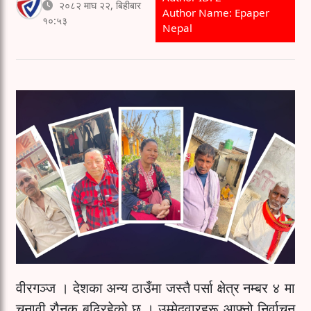
२०८२ माघ २२, बिहीबार
Author Name: Epaper
१०:५३
Nepal
वीरगञ्ज । देशका अन्य ठाउँमा जस्तै पर्सा क्षेत्र नम्बर ४ मा
चुनावी रौनक बढिरहेको छ । उम्मेदवारहरू आफ्नो निर्वाचन