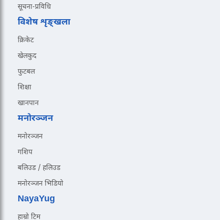
सूचना-प्रविधि
विशेष शृङ्खला
क्रिकेट
खेलकुद
फुटबल
शिक्षा
खानपान
मनोरञ्जन
मनोरञ्जन
गशिप
बलिउड / हलिउड
मनोरञ्जन भिडियो
NayaYug
हाम्रो टिम