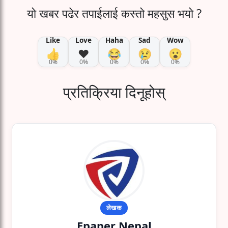
यो खबर पढेर तपाईलाई कस्तो महसुस भयो ?
Like
Love
Haha
Sad
Wow
👍
❤️
😂
😢
😮
0%
0%
0%
0%
0%
प्रतिक्रिया दिनूहोस्
लेखक
Epaper Nepal