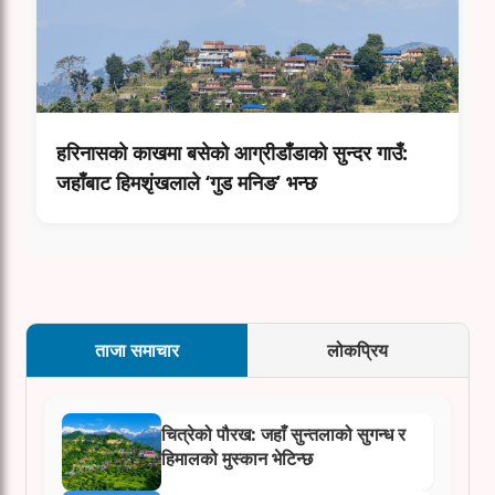
हरिनासकाे काखमा बसेको आग्रीडाँडाको सुन्दर गाउँ:
जहाँबाट हिमशृंखलाले ‘गुड मनिङ’ भन्छ
ताजा समाचार
लोकप्रिय
चित्रेको पौरख: जहाँ सुन्तलाको सुगन्ध र
हिमालको मुस्कान भेटिन्छ