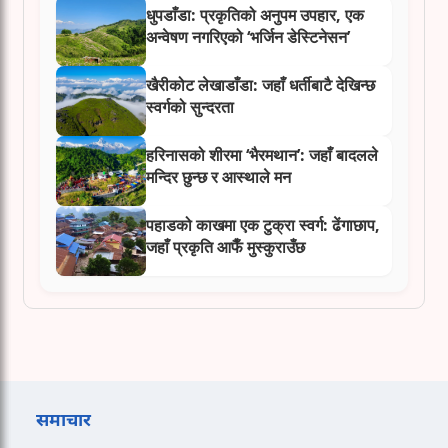
धुपडाँडा: प्रकृतिको अनुपम उपहार, एक
अन्वेषण नगरिएको ‘भर्जिन डेस्टिनेसन’
खैरीकोट लेखाडाँडा: जहाँ धर्तीबाटै देखिन्छ
स्वर्गको सुन्दरता
हरिनासको शीरमा ‘भैरमथान’: जहाँ बादलले
मन्दिर छुन्छ र आस्थाले मन
पहाडको काखमा एक टुक्रा स्वर्ग: ढेंगाछाप,
जहाँ प्रकृति आफैँ मुस्कुराउँछ
समाचार