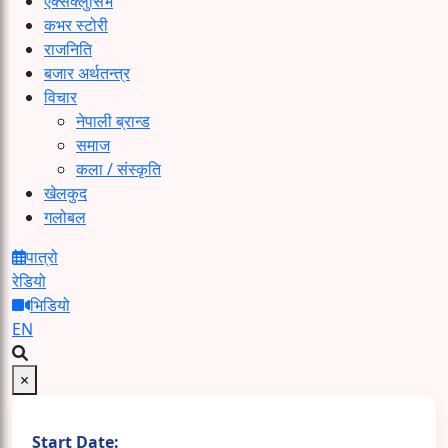
एक्सक्लुसिभ
कभर स्टोरी
राजनिति
बजार अर्थतन्त्र
विचार
नेपाली ब्रान्ड
समाज
कला / संस्कृति
खेलकुद
गलोबल
पात्रो
रेडियो
भिडियो
EN
×
Start Date: