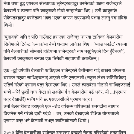
नेता तथा बुद्ध एयरका संस्थापक सुरेन्द्रबहादुर बस्नेतको पक्षमा राजेन्द्रले
बेलबारी र त्यसमा पनि काकुमको मोर्चा सम्हालेका थिए। उनी काकुमकै
सेकेण्डबहादुर बस्नेतका भक्त भएका कारण राप्रपाको पक्षमा लाग्नु स्वभाविकै
थियो।
‘चुनावको अघि र पछि गाउँबाट हराएका राजेन्द्र ‘शारदा टाकिज’ बेलबारीमा
सिनेमाको टिकेट ‘व्ल्याक’मा बेच्ने धन्दामा लागेका थिए। ‘ग्याङ फाईट’ त्यसमा
पनि बेलबारीको सोमबारे हटियामा राजेन्द्रको नाम नसुनिएको दिन हुँदैनत्यो’,
बेलबारी काकुमका उनका एक छिमेकी सहपापठी बताउँछन्।
एक –दुई वर्षपछि बेलबारी फर्किएका राजेन्द्रले बेत्तौनामा गाई बाख्रा जंगलमा
चराउन गएका साथिहरुलाई आफूले पनि एसएलसी (स्कुल लेभर सर्टिफिकेट)
उतिर्णं गरेको प्रमाण पत्र देखाएका थिए। उनले त्यसबेला गोठाले साथिहरुलाई
भन्थे –‘धेरै फूर्ती नगर केटा हो लक्ष्मीमार्ग र बेलबारीमा पढें भनेर, यी …(प्रमाण
पत्र देखाउँदै) मसँग पनि छ, एसएलसीको प्रमाण पत्र।
उनी बेलबारीबाट हराएको एक –डेढ वर्षसम्म पश्चिमको धनगढीमा व्यापार
विजनेस गर्ने गरेको दाबी गर्दथे । तर, उनको देखाएको शैक्षिक योग्यताको
प्रमाण पत्र भने कैलाली नभएर कालिकोटको थियो।
२०५३ देखि बेलबारीका राजेन्द्र शसस्त्र द्वन्द्वको नेतृत्व गरिरहेको तत्कालिन