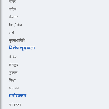
बजार
पर्यटन
रोजगार
बैंक / वित्त
अटो
सूचना-प्रविधि
विशेष शृङ्खला
क्रिकेट
खेलकुद
फुटबल
शिक्षा
खानपान
मनोरञ्जन
मनोरञ्जन