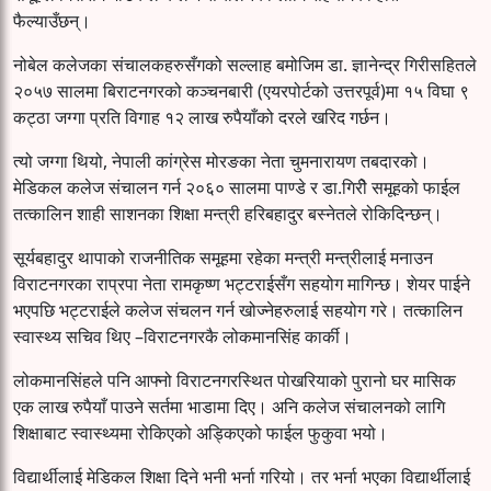
फैल्याउँछन्।
नोबेल कलेजका संचालकहरुसँगको सल्लाह बमोजिम डा. ज्ञानेन्द्र गिरीसहितले
२०५७ सालमा बिराटनगरको कञ्चनबारी (एयरपोर्टको उत्तरपूर्व)मा १५ विघा ९
कट्ठा जग्गा प्रति विगाह १२ लाख रुपैयाँको दरले खरिद गर्छन।
त्यो जग्गा थियो, नेपाली कांग्रेस मोरङका नेता चुमनारायण तबदारको।
मेडिकल कलेज संचालन गर्न २०६० सालमा पाण्डे र डा.गिरीे समूहको फाईल
तत्कालिन शाही साशनका शिक्षा मन्त्री हरिबहादुर बस्नेतले रोकिदिन्छन्।
सूर्यबहादुर थापाको राजनीतिक समूहमा रहेका मन्त्री मन्त्रीलाई मनाउन
विराटनगरका राप्रपा नेता रामकृष्ण भट्टराईसँग सहयोग मागिन्छ। शेयर पाईने
भएपछि भट्टराईले कलेज संचलन गर्न खोज्नेहरुलाई सहयोग गरे। तत्कालिन
स्वास्थ्य सचिव थिए –विराटनगरकै लोकमानसिंह कार्की।
लोकमानसिंहले पनि आफ्नो विराटनगरस्थित पोखरियाको पुरानो घर मासिक
एक लाख रुपैयाँ पाउने सर्तमा भाडामा दिए। अनि कलेज संचालनको लागि
शिक्षाबाट स्वास्थ्यमा रोकिएको अड्किएको फाईल फुकुवा भयो।
विद्यार्थीलाई मेडिकल शिक्षा दिने भनी भर्ना गरियो। तर भर्ना भएका विद्यार्थीलाई