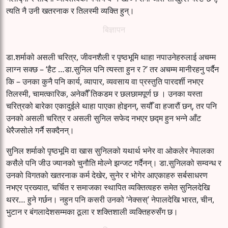
त्यति नै उनी खतरनाक र तिलस्मी व्यक्ति हुन्।
बिज्ञापन
डा.शर्माको असली चरित्र, जीवनशैली र पृष्ठभूमि थाहा नपाउनेहरुलाई अचम्म
लाग्न सक्छ – ‘हैट …डा.सुनिल पनि त्यस्ता हुन र ?’ तर अचम्म मानीरहनु पर्दैन
कि – उनका कुनै पनि कार्य, व्यापार, व्यवसाय वा प्रस्तुति पारदर्शी नभएर
तिलस्मी, चामत्कारिक, अनेकौँ तिकडम र छलछामपूर्ण छ । उनका यस्ता
चरित्रको बारेका एकादुईले थाहा पाएका होइनन्, सयौँ वा हजारौं छन्, तर पनि
उनको असली चरित्र र असली सुनिल सफेद नभएर छद्म हुन भन्ने आँट
धेरैजसोले गर्नै सक्दैनन्।
सुनिल शर्माको पृष्ठभूमि वा खास सुनिलको यथार्थ भनेर वा ओकलेर नेपालका
कसैले पनि जीउ ज्यानको चुनौति मोल्ने झन्जट गर्दैनन्। डा.सुनिलको सम्वन्ध र
उनको विगतको खतरनाक कर्म देखेर, सुनेर र भोगेर आएकाहरु सर्बसाधरण
नभएर प्रख्यात, चर्चित र समाजका स्थापित व्यक्तित्वहरु समेत सुनिलदेखि
थरर… हुने गर्छन। नहुन पनि कसरी उनको ‘नेक्सस्’ नेपालदेखि भारत, चीन,
भुटान र बंगलादेशसम्मका ठूला र शक्तिशाली व्यक्तिहरुसँग छ।