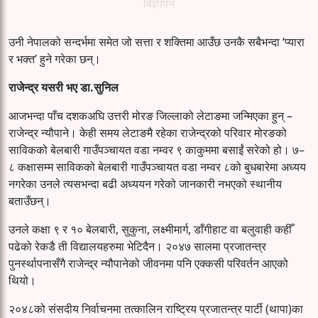
बिज्ञापन
उनी नेपालको सन्दर्भमा समेत जो सत्ता र शक्तिमा आउँछ उनकै सबैभन्दा ‘प्यारा
र भक्त’ हुने गरेका छन्।
राजेन्द्र यसरी भए डा.सुनिल
आजभन्दा पाँच दशकअघि उत्तरी मोरङ जिल्लाको लेटाङमा जन्मिएका हुन् –
राजेन्द्र न्यौपाने। केही समय लेटाङमै रहेका राजेन्द्रको परिवार मोरङको
साविकको बेलबारी गाउँपञ्चायत वडा नम्वर ९ काकुममा बसाईं सरेको हो। ७–
८ कक्षासम्म साविकको बेलबारी गाउँपञ्चायत वडा नम्वर ८को बुधबारेमा अध्यय
नगरेका उनले त्यसभन्दा बढी अध्ययन गरेको जानकारी नभएको स्थानीय
बताउँछन्।
उनले कक्षा ९ र १० बेलबारी, सुकुना, लक्ष्मीमार्ग, डाँगीहाट वा बलुवाही कहीँ
पढेको रेकडै ती विद्यालयहरुमा भेटिदैन। २०४७ सालमा प्रजातन्त्र
पुनर्स्थापनासँगै राजेन्द्र न्यौपानेको जीवनमा पनि एक्कसी परिवर्तन आएको
थियो।
२०४८को संसदीय निर्वाचनमा तत्कालिन राष्ट्रिय प्रजातन्त्र पार्टी (थापा)का