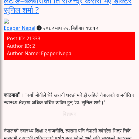
लेटाङ–बेलबारीका ति राजेन्द्र कसरी भए डाक्टर
सुनिल शर्मा ?
Epaper Nepal
२०८२ माघ २२, बिहीबार १७:१२
Post ID: 21333
Author ID: 2
Author Name: Epaper Nepal
काठमाडौं
। ‘नयाँ जोगीले धेरै खरानी धस्छ’ भने झैं अहिले नेपालको राजनीति र
स्वास्थ्य क्षेत्रमा अधिक चर्चित व्यक्ति हुन् ‘डा. सुनिल शर्मा।’
बिज्ञापन
नेपालको स्वास्थ्य शिक्षा र राजनीति, त्यसमा पनि नेपाली कांग्रेस भित्र निकै
भलाद्मी र सादगी व्यक्तित्वको पर्याय बन्न खोज्ने शर्मा जति साखुल्ले पल्टन्छन्,