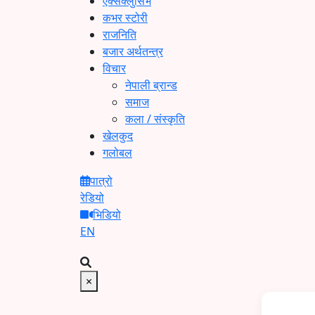
एक्सक्लुसिभ
कभर स्टोरी
राजनिति
बजार अर्थतन्त्र
विचार
नेपाली ब्रान्ड
समाज
कला / संस्कृति
खेलकुद
गलोबल
पात्रो
रेडियो
भिडियो
EN
×