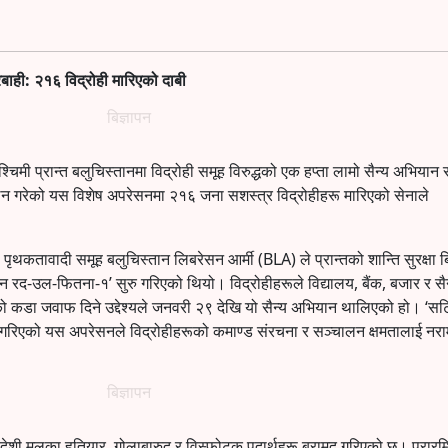
बाही: २१६ विद्रोही मारिएको दाबी
बिज्ञापन
चिमी प्रान्त बलुचिस्तानमा विद्रोही समूह विरुद्धको एक हप्ता लामो सैन्य अभियान स
लन गरेको यस विशेष अपरेसनमा २१६ जना सशस्त्र विद्रोहीहरू मारिएको सेनाले
 पृथकतावादी समूह बलुचिस्तान लिबरेसन आर्मी (BLA) ले प्रान्तको शान्ति सुरक्षा बिग
ेसन रद-उल-फितना-१’ सुरु गरिएको थियो। विद्रोहीहरूले विद्यालय, बैंक, बजार र सै
ो कडा जवाफ दिने उद्देश्यले जनवरी २९ देखि यो सैन्य अभियान थालिएको हो। ‘स
 गरिएको यस अपरेसनले विद्रोहीहरूको कमाण्ड संरचना र सञ्चालन क्षमतालाई नराम
बिज्ञापन
िदेशी मुलका हतियार, गोलाबारुद र विस्फोटक पदार्थहरू बरामद गरिएको छ। प्रारम