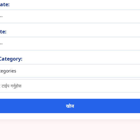
ate:
te:
Category: