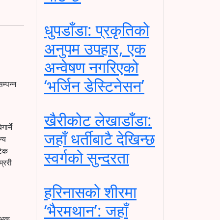
धुपडाँडा: प्रकृतिको
अनुपम उपहार, एक
अन्वेषण नगरिएको
‘भर्जिन डेस्टिनेसन’
म्पन्न
खैरीकोट लेखाडाँडा:
ार्ने
जहाँ धर्तीबाटै देखिन्छ
न्य
टिक
स्वर्गको सुन्दरता
्ररी
हरिनासको शीरमा
‘भैरमथान’: जहाँ
्भिक