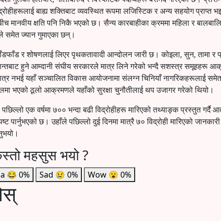
्रोहीहरूलाई बाह्य शक्तिबाट व्यवस्थित रूपमा लजिस्टिक र अन्य सहयोग प्राप्त भ
च मानवीय क्षति पनि निकै भएको छ। सैन्य कारबाहीका क्रममा महिला र बालबा
ले समेत ज्यान गुमाएका छन्।
ाँडफाँड र शोषणलाई लिएर पृथकतावादी आन्दोलन जारी छ। कोइला, सुन, तामा र प
्रान्तबाट हुने आम्दानी संघीय सरकारले मात्र लिने गरेको भन्दै सशस्त्र समूहहरू आ
मात्र नभई यहाँ सञ्चालित विकास आयोजनामा संलग्न चिनियाँ नागरिकहरूलाई समे
लमा भएको ठूलो आक्रमणले यहाँको सुरक्षा चुनौतीलाई थप उजागर गरेको थियो।
 पछिल्लो एक वर्षमा ७०० भन्दा बढी विद्रोहीहरू मारिएको तथ्याङ्क प्रस्तुत गर्दै 
ट पार्नुभएको छ। उहाँले पछिल्लो दुई दिनमा मात्रै ७० विद्रोही मारिएको जानकारी द
उनुभयो।
स्तो महसुस भयो ?
a
😂
0%
Sad
😢
0%
Wow
😮
0%
ोस्