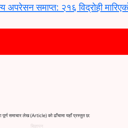
्य अपरेसन समाप्त: २१६ विद्रोही मारिएक
ूर्ण समाचार लेख (Article) को ढाँचामा यहाँ प्रस्तुत छ:
बिज्ञापन