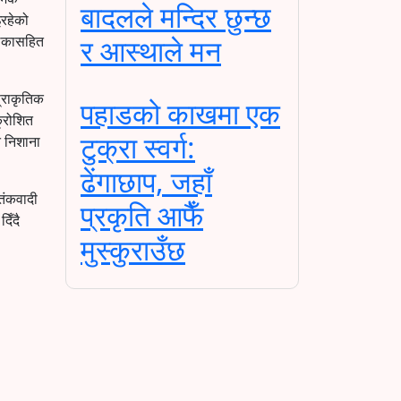
बादलले मन्दिर छुन्छ
इरहेको
लिकासहित
र आस्थाले मन
्राकृतिक
पहाडको काखमा एक
क्रोशित
टुक्रा स्वर्ग:
त निशाना
ढेंगाछाप, जहाँ
आतंकवादी
प्रकृति आफैँ
िँदै
मुस्कुराउँछ