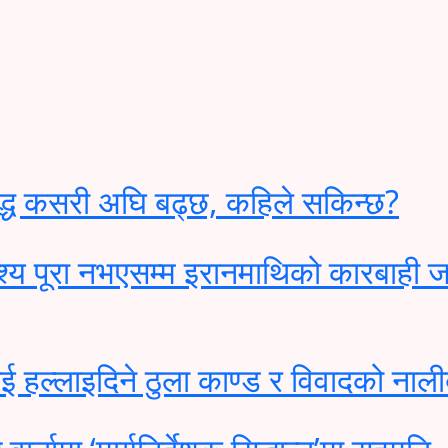
द्ध कसरी अघि बढ्छ, कहिले सकिन्छ?
्देश्य पूरा नभएसम्म इरानमाथिको कारबाही ज
 हल्लाइदिने ठुला काण्ड र विवादको नाली